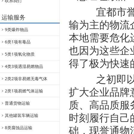
联系我们
宜都市誉通
运输服务
输为主的物流
9类爆炸物品
本地需要危化
6类1项有毒品
也因为这些企
5类1项氧化物质
得了极为快速
4类3项遇湿易燃物品
之初即以市
2类2项非易燃无毒气体
扩大企业品牌
2类1项易燃气体运输
质、高品质服
普通货物运输
时刻履行自己
其他罐装车辆运输
础，现誉通物
8类腐蚀品运输